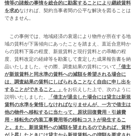
情等の諸般の事情を総合的に勘案することにより継続賃料
を求め
なければ、契約当事者間の公平な解決を図ることは
できません。
この事例では、地域経済の衰退により物件が所在する地
域の賃料が下落傾向にあったことを踏まえ、直近合意時か
らの賃料下落の程度、新規賃料と現行賃料との乖離の程
度、賃料改定の経緯等を勘案して査定した成果報告書を納
品いたしました。その際、調査結果の賃料について
「借主
が新規賃料と同水準の賃料への減額を希望される場合に
は、調査結果の賃料にしばられることなく自由に申し出を
することができること。」
をお伝えした上で、次のように
説明いたしました。
「借主が退去した場合には貸主は新規
賃料の水準を覚悟しなければなりませんが、一方で借主は
他の物件へ移転するに当たって、原状回復費用・引越費
用・移転先の内装工事費用等の移転コストが発生するこ
と。また、新規賃料への減額を望まれるのであれば、賃料
が上昇したときには貸主から新規賃料への増額を要求され