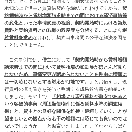
うか。そもそも貸主は相場よりも割安な賃料であることを
承知の上で借主と賃貸借契約を締結したわけですから、
契
約締結時から賃料増額請求時までの間における経済事情等
の変化といった事情変更の程度、契約開始時における新規
賃料と契約賃料との乖離の程度等を分析することにより継
続賃料を求め
なければ、契約当事者間の公平な解決を図る
ことはできません。
この事例では、借主に対して
「契約開始時から賃料増額
請求時までの間において賃料相場の変動等がほとんど見ら
れないため、事情変更が認められないことを理由に増額に
は一切応じないとする対応が可能です。」
とお伝えし、現
行賃料の据え置きを妥当と判断する成果報告書を納品いた
しました。その上で、
「相場より現行賃料が割安であると
いう客観的事実（周辺類似物件に係る賃料水準の調査結
果）と、貸主との良好な関係を維持・継続していくことが
望ましいとの観点から若干の増額には応じても良いのでは
ないでしょうか。」と助言
いたしました。それからしばら