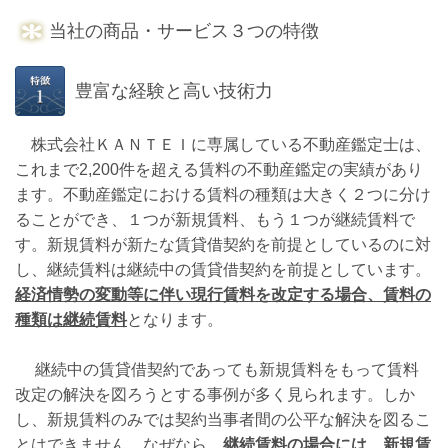
当社の商品・サービス３つの特徴
豊富な経験と高い技術力
株式会社ＫＡＮＴＥＩに専属している不動産鑑定士は、
これまで
2,200
件を超える賃料の不動産鑑定の実績があり
ます。不動産鑑定における賃料の種類は大きく２つに分け
ることができ、１つが新規賃料、もう１つが継続賃料で
す。新規賃料が新たな賃貸借契約を前提としているのに対
し、継続賃料は継続中の賃貸借契約を前提としています。
経済情勢の変動等に伴い現行賃料を改定する場合、賃料の
種類は継続賃料
となります。
継続中の賃貸借契約であっても新規賃料をもって賃料
改定の解決を図ろうとする事例が多く見られます。しか
し、新規賃料のみでは契約当事者間の公平な解決を図るこ
とはできません。なぜなら、
継続賃料の場合には、新規賃