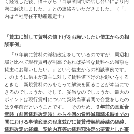
く経過した後、借主から『当事者間での話し合いにより円
満に解決しました。』との連絡をいただきました。（「」
内は当社専任不動産鑑定士）
「貸主に対して賃料の値下げをお願いしたい借主からの相
談事例」
『９年前に賃料の減額改定をしているのですが、周辺相
場と比べて現行賃料が割高であれば妥当な賃料への減額を
貸主にお願いしたい。』という借主からの相談事例です。
このように借主が貸主に対して賃料値下げのお願いをする
ときも、新規賃料のみをもって解決を図ることが本当にで
きるのでしょうか。そして、妥当なのでしょうか。最大の
ポイントは現行賃料について契約当事者間で合意をしたの
は９年前だということです。 そのため、
９年前の直近合
意時（前回賃料改定時）から今回の賃料減額請求時までの
間における事情変更の程度並びに賃貸借契約締結の経緯、
賃料改定の経緯、契約内容等の賃料額決定の要素とした事