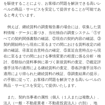
を駆使することにより、お客様の問題を解決できる高いレ
ベルの商品・サービスを安定して提供することが可能であ
ると考えています。
例えば、継続賃料の調査報告書の場合には、収集した賃
料情報・データに基づき、当社独自の調査システム「①す
べての契約関係書類の確認、②現在の契約内容の確認、③
契約開始時から現在に至るまでの間における賃料改定の経
緯の確認、④直近合意時点の確定、⑤直近合意時点から現
在に至るまでの間における事情変更の程度に係る分析・検
討、⑥類似の賃料事例に基づく新規賃料の査定、⑦鑑定評
価手法等の適用による継続賃料の査定、⑧各評価手法等の
適用により得られた継続賃料の検証、⑨調査結果の提示」
の手順に従って、お客様の問題を解決できる高いレベルの
商品・サービスを安定して提供いたします。
また、契約当事者の属性（個人（１人または複数人）、
法人（一般・不動産業者・不動産投資法人）の別）、地