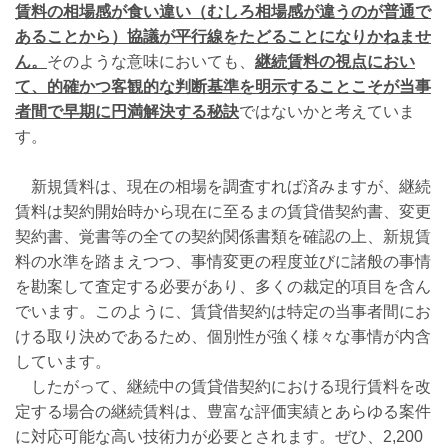
賃料の相場感が食い違い（むしろ相場感が違うのが普通で
あることから）協議が平行線をたどることになりかねませ
ん。
そのような意味においても、
継続賃料の視点におい
て、的確かつ客観的な判断基準を明示することこそが当事
者間で早期に円満解決する秘訣
ではないかと考えていま
す。
新規賃料は、現在の相場を調査すれば済みますが、継続
賃料は契約開始時から現在に至るまの賃貸借契約書、変更
契約書、覚書等の全ての契約関係書類を確認の上、新規賃
料の水準を踏まえつつ、事情変更の程度並びに諸般の事情
を勘案して査定する必要があり、多くの裁定的項目を含ん
でいます。このように、賃貸借契約は特定の当事者間にお
ける取り決めであるため、個別性が強く様々な事情が内含
しています。
したがって、継続中の賃貸借契約における現行賃料を改
定する場合の継続賃料は、豊富な評価実績とあらゆる案件
に対応可能な高い技術力が必要とされます。ぜひ、
2,200