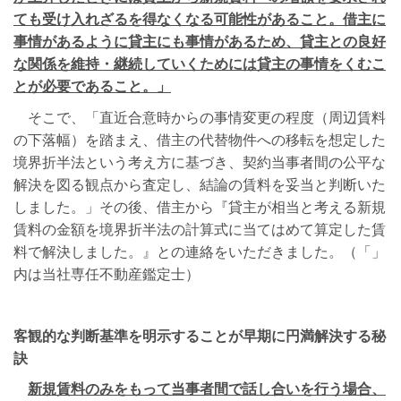
ても受け入れざるを得なくなる可能性があること。借主に
事情があるように貸主にも事情があるため、貸主との良好
な関係を維持・継続していくためには貸主の事情をくむこ
とが必要であること。」
そこで、「直近合意時からの事情変更の程度（周辺賃料
の下落幅）を踏まえ、借主の代替物件への移転を想定した
境界折半法という考え方に基づき、契約当事者間の公平な
解決を図る観点から査定し、結論の賃料を妥当と判断いた
しました。」その後、借主から『貸主が相当と考える新規
賃料の金額を境界折半法の計算式に当てはめて算定した賃
料で解決しました。』との連絡をいただきました。（「」
内は当社専任不動産鑑定士）
客観的な判断基準を明示することが早期に円満解決する秘
訣
新規賃料のみをもって当事者間で話し合いを行う場合、