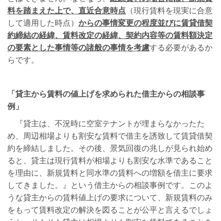
料を踏まえた上で、直近合意時点
（現行賃料を現実に合意
して適用した時点）
からの事情変更の程度並びに賃貸借契
約締結の経緯、賃料改定の経緯、契約内容等の賃料額決定
の要素とした事情等の諸般の事情を考慮
する必要があるか
らです。
「貸主から賃料の値上げを求められた借主からの相談事
例」
『貸主は、不況時に空室テナントが埋まらなかったた
め、周辺相場よりも割安な賃料で借主を誘致して賃貸借契
約を締結しました。その後、景気回復の兆しが見られ始め
ると、貸主は現行賃料が相場よりも割安な水準であること
を理由に、新規賃料と同水準の賃料への増額を借主に要求
してきました。』という借主からの相談事例です。このよ
うな貸主からの賃料値上げの要求について、新規賃料のみ
をもって賃料改定の解決を図ることが公平と言えるでしょ